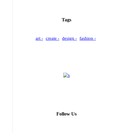
Tags
art
create
design
fashion
Follow Us