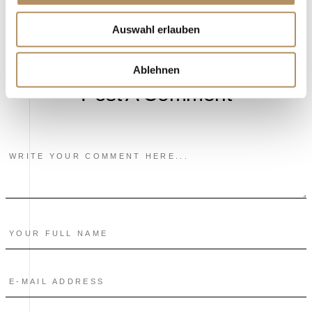
No Comments
Auswahl erlauben
Ablehnen
Post A Comment